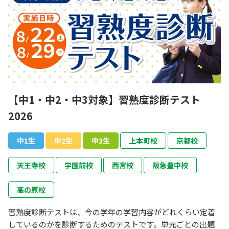
【中1・中2・中3対象】習熟度診断テスト
2026
中1生
中2生
中3生
上本町校
京都校
天王寺校
学園前校
西宮校
阪急豊中校
高の原校
習熟度診断テストは、今の学年の学習内容がどれくらい定着
しているのかを診断するためのテストです。単元ごとの出題