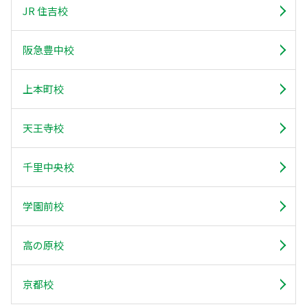
JR 住吉校
阪急豊中校
上本町校
天王寺校
千里中央校
学園前校
高の原校
京都校