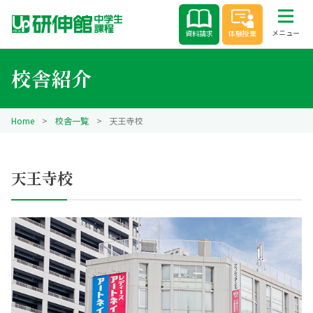
Skip
to
メニュー
資料請求
体験授業
content
校舎紹介
Home
>
校舎一覧
>
天王寺校
天王寺校