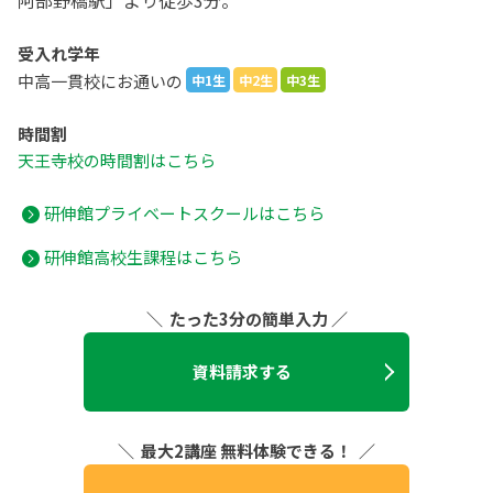
阿部野橋駅」より徒歩3分。
受入れ学年
中高一貫校にお通いの
中
1
生
中2生
中3生
時間割
天王寺校の時間割はこちら
研伸館プライベートスクールはこちら
研伸館高校生課程はこちら
＼ たった3分の簡単入力 ／
資料請求する
＼ 最大2講座 無料体験できる！ ／