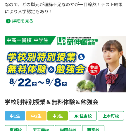
なので、どの単元が理解不足なのかが一目瞭然！テスト結果
により入学認定もあり！
詳細を見る
学校別特別授業＆無料体験＆勉強会
中1生
中2生
中3生
JR 住吉校
上本町校
京都校
天王寺校
学園前校
西宮校